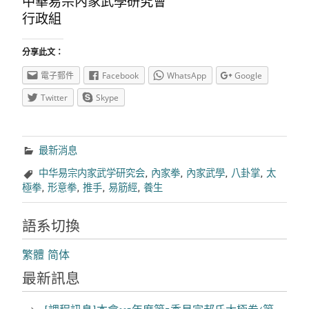
中華易宗內家武學研究會
行政組
分享此文：
電子郵件
Facebook
WhatsApp
Google
Twitter
Skype
最新消息
中华易宗内家武学研究会
,
內家拳
,
內家武學
,
八卦掌
,
太
極拳
,
形意拳
,
推手
,
易筋經
,
養生
語系切換
繁體
简体
最新訊息