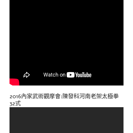
2016內家武術觀摩會:陳發科河南老架太極拳
32式