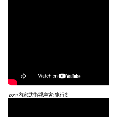
2017內家武術觀摩會:龍行劍