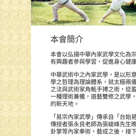
本會簡介
本會以弘揚中華內家武學文化為
有興趣者參與學習，促進身心健
中華武術中之內家武學，是以形
學之哲理為理論體系，就太極兩
之法與武術家角觝手搏之術，從
一種理術兼備，道藝雙修之武學
的新天地。
「易宗內家武學」傳承自「台始
傳授者張永良老師為張峻峰先生
卦掌等內家拳術，藝成之後，接