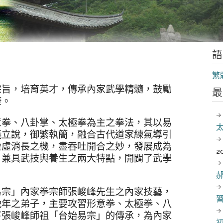
語
繁
宗旨，培育英才，傳承內家武學精髓，鼓勵
最
康。
意拳、八卦掌、太極拳為主之拳法，其以易
儀立說，御繁執簡，融合古代道家練氣導引
盈虛消長之機，盡吞吐開合之妙，發展成為
2
，兼具武技與養生之兩大特點，開闢了武學
易宗」內家拳宗師張峻峰先生之內家技藝，
晚年之弟子，主要攻習形意拳、太極拳、八
下張峻峰師祖「台始易宗」的傳承，為內家