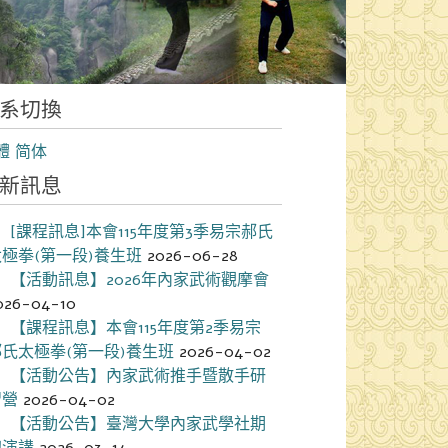
系切換
體
简体
新訊息
[課程訊息]本會115年度第3季易宗郝氏
太極拳(第一段)養生班
2026-06-28
【活動訊息】2026年內家武術觀摩會
026-04-10
【課程訊息】本會115年度第2季易宗
郝氏太極拳(第一段)養生班
2026-04-02
【活動公告】內家武術推手暨散手研
習營
2026-04-02
【活動公告】臺灣大學內家武學社期
初演講
2026-03-14