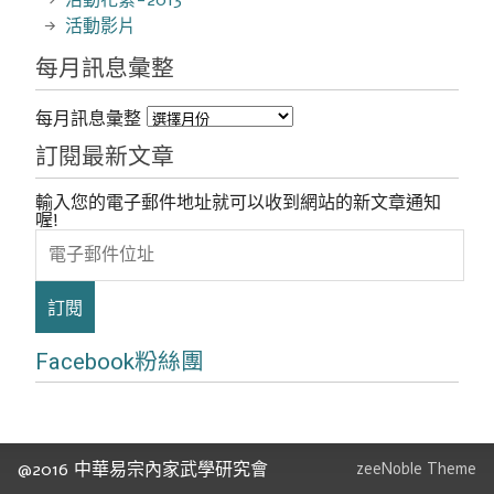
活動花絮-2013
活動影片
每月訊息彙整
每月訊息彙整
訂閱最新文章
輸入您的電子郵件地址就可以收到網站的新文章通知
喔!
電
子
郵
件
位
址
Facebook粉絲團
@2016 中華易宗內家武學研究會
zeeNoble Theme