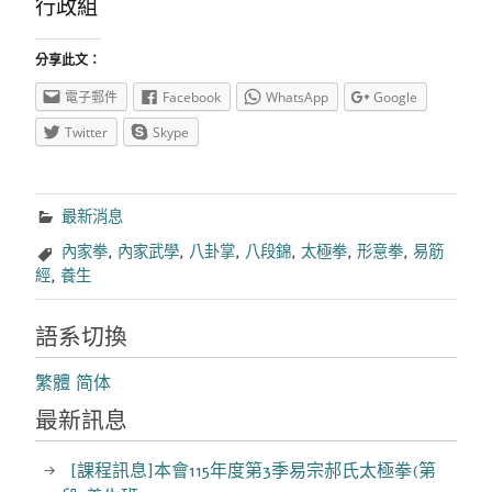
行政組
分享此文：
電子郵件
Facebook
WhatsApp
Google
Twitter
Skype
最新消息
內家拳
,
內家武學
,
八卦掌
,
八段錦
,
太極拳
,
形意拳
,
易筋
經
,
養生
語系切換
繁體
简体
最新訊息
[課程訊息]本會115年度第3季易宗郝氏太極拳(第