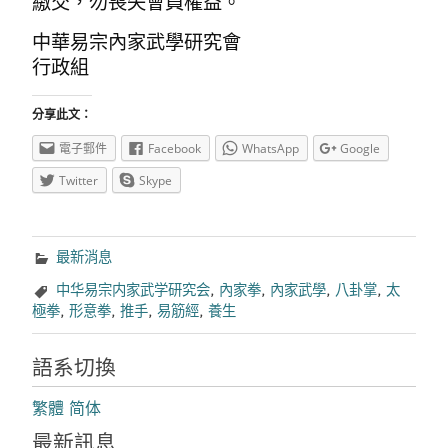
繳交，勿喪失會員權益。
中華易宗內家武學研究會
行政組
分享此文：
電子郵件
Facebook
WhatsApp
Google
Twitter
Skype
最新消息
中华易宗内家武学研究会
,
內家拳
,
內家武學
,
八卦掌
,
太
極拳
,
形意拳
,
推手
,
易筋經
,
養生
語系切換
繁體
简体
最新訊息