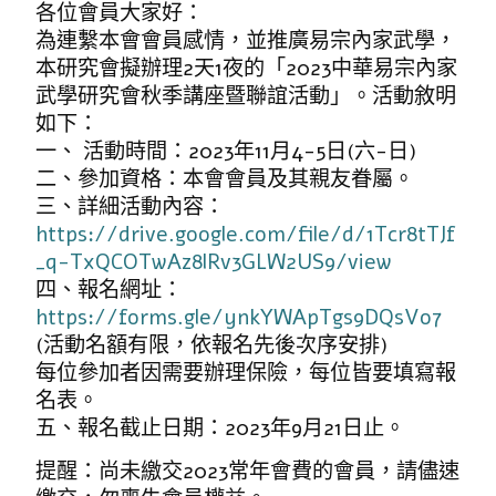
各位會員大家好：
為連繫本會會員感情，並推廣易宗內家武學，
本研究會擬辦理2天1夜的「2023中華易宗內家
武學研究會秋季講座暨聯誼活動」。活動敘明
如下：
一、 活動時間：2023年11月4-5日(六-日)
二、參加資格：本會會員及其親友眷屬。
三、詳細活動內容：
https://drive.google.com/file/d/1Tcr8tTJf
_q-TxQCOTwAz8lRv3GLW2US9/view
四、報名網址：
https://forms.gle/ynkYWApTgs9DQsVo7
(活動名額有限，依報名先後次序安排)
每位參加者因需要辦理保險，每位皆要填寫報
名表。
五、報名截止日期：2023年9月21日止。
提醒：尚未繳交2023常年會費的會員，請儘速