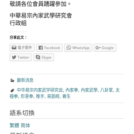
敬請各位會員踴躍參加。
中華易宗內家武學研究會
行政組
分享此文：
電子郵件
Facebook
WhatsApp
Google
Twitter
Skype
最新消息
中华易宗内家武学研究会
,
內家拳
,
內家武學
,
八卦掌
,
太
極拳
,
形意拳
,
推手
,
易筋經
,
養生
語系切換
繁體
简体