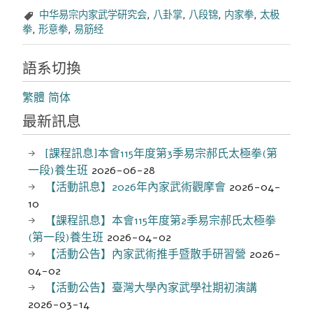
中华易宗内家武学研究会
,
八卦掌
,
八段锦
,
内家拳
,
太极
拳
,
形意拳
,
易筋经
語系切換
繁體
简体
最新訊息
[課程訊息]本會115年度第3季易宗郝氏太極拳(第
一段)養生班
2026-06-28
【活動訊息】2026年內家武術觀摩會
2026-04-
10
【課程訊息】本會115年度第2季易宗郝氏太極拳
(第一段)養生班
2026-04-02
【活動公告】內家武術推手暨散手研習營
2026-
04-02
【活動公告】臺灣大學內家武學社期初演講
2026-03-14